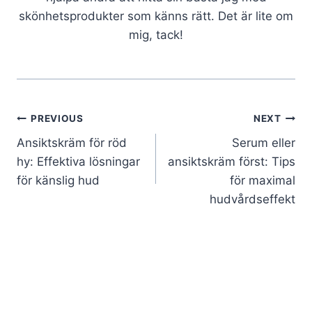
skönhetsprodukter som känns rätt. Det är lite om
mig, tack!
Post
PREVIOUS
NEXT
Ansiktskräm för röd
Serum eller
navigation
hy: Effektiva lösningar
ansiktskräm först: Tips
för känslig hud
för maximal
hudvårdseffekt