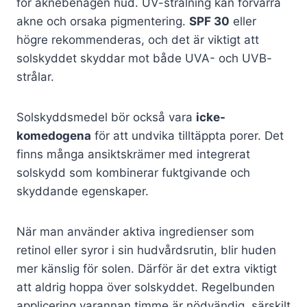
för aknebenägen hud. UV-strålning kan förvärra
akne och orsaka pigmentering.
SPF 30
eller
högre rekommenderas, och det är viktigt att
solskyddet skyddar mot både UVA- och UVB-
strålar.
Solskyddsmedel bör också vara
icke-
komedogena
för att undvika tilltäppta porer. Det
finns många ansiktskrämer med integrerat
solskydd som kombinerar fuktgivande och
skyddande egenskaper.
När man använder aktiva ingredienser som
retinol eller syror i sin hudvårdsrutin, blir huden
mer känslig för solen. Därför är det extra viktigt
att aldrig hoppa över solskyddet. Regelbunden
applicering varannan timme är nödvändig, särskilt