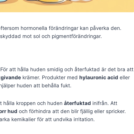
 eftersom hormonella förändringar kan påverka den.
h skyddad mot sol och pigmentförändringar.
 För att hålla huden smidig och återfuktad är det bra att
tgivande
krämer. Produkter med
hylauronic acid
eller
älper huden att behålla fukt.
att hålla kroppen och huden
återfuktad
inifrån. Att
orr hud
och förhindra att den blir fjällig eller spricker.
ka kemikalier för att undvika irritation.